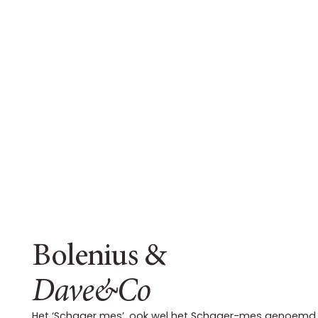
Bolenius &
Dave&Co
Het ‘Schager mes’, ook wel het Schager-mes genoemd, 